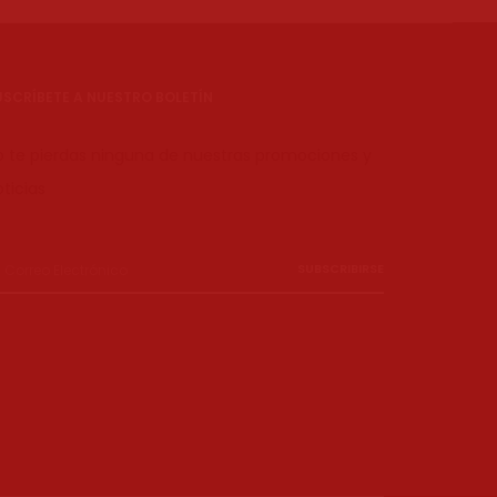
USCRÍBETE A NUESTRO BOLETÍN
o te pierdas ninguna de nuestras promociones y
ticias