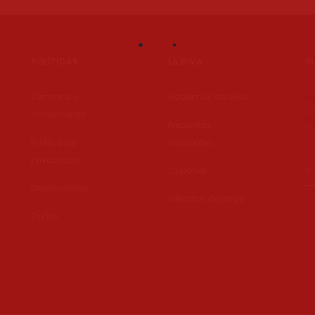
POLÍTICAS
LA DIVA
S
Terminos y
Hablemos de sexo
N
condiciones
no
Preguntas
Política de
frecuentes
privacidad
Cupones
Devoluciones
Métodos de pago
Envíos