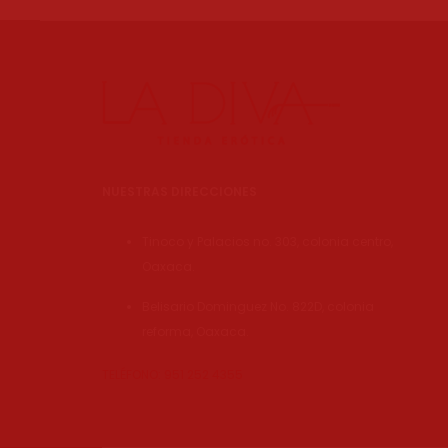
d
e
d
e
s
NUESTRAS DIRECCIONES
e
Tinoco y Palacios no. 303, colonia centro,
Oaxaca.
o
Belisario Dominguez No. 822D, colonia
s
reforma, Oaxaca.
TELÉFONO: 951 252 4355