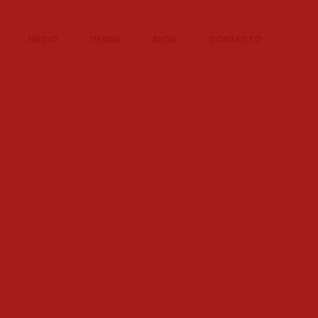
INICIO
TIENDA
BLOG
CONTACTO
L
i
s
t
a