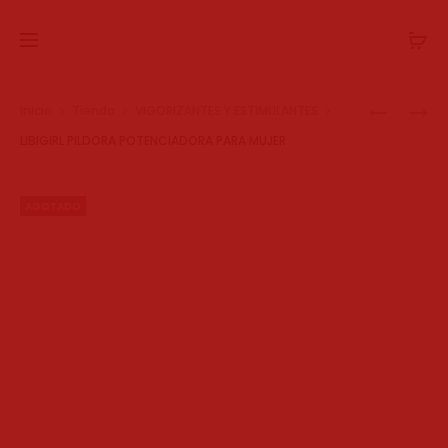
Prod
MEDIAS
BODY
Inicio
Tienda
VIGORIZANTES Y ESTIMULANTES
DE
NEGRO
navig
LIBIGIRL PILDORA POTENCIADORA PARA MUJER
RED
ROYCE
DOBLE
PUSH
AGOTADO
UP