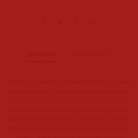
SHARE
Descripción
Valoraciones
0
Libigirl es un suplemento de mejora femenina que puede
encontrar en línea. Es el tipo de píldora de acción rápida
que todos quieren, algo que puede reemplazar a Viagra y
otras píldoras recetadas. Con solo tomar una cápsula de
Libigirl una hora antes del sexo, logrará una gran erección,
funcionará mejor que nunca, durará más de lo que creía
posible y, al final, alcanzará un orgasmo explosivo