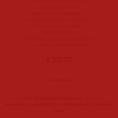
STAMINA aumentada a duradera.
Sin eyaculación precoz
Mejor control de la eyaculación
El aumento del volumen de eyaculación.
Aumento de la confianza sexual
Orgasmo explosivo
Sin productos químicos sintéticos nocivos
No se necesita prescripción médica
$
200.00
Sin existencias
CATEGORÍA:
VIGORIZANTES Y ESTIMULANTES
ETIQUETAS:
AFRODISIACO
,
PILDORAS DE MUJER
,
POTENCIADOR SEXUAL
,
VIAGRA DE
MUJER