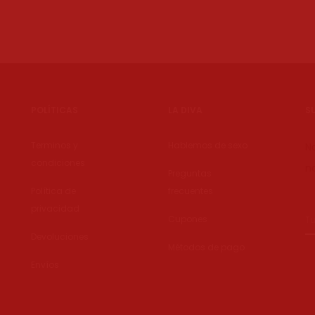
POLÍTICAS
LA DIVA
S
Terminos y
Hablemos de sexo
N
condiciones
no
Preguntas
Política de
frecuentes
privacidad
Cupones
Devoluciones
Métodos de pago
Envíos