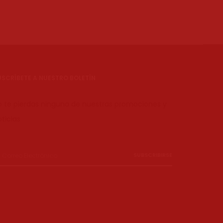
USCRÍBETE A NUESTRO BOLETÍN
o te pierdas ninguna de nuestras promociones y
ticias