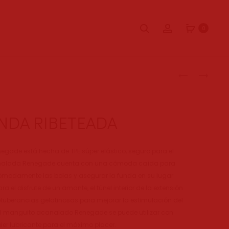
Buscar
Account
0
Produc
COORDINAD
DILDO
NOVIA
DE
naviga
STRAPLESS
VIDRIO
SOPLADO
NDA RIBETEADA
A
MANO
CON
gade está hecha de TPE súper elástico, seguro para el
BASE
canalada Renegade cuenta con una cómoda caída para
ómodamente las bolas y asegurar la funda en su lugar.
el disfrute de un amante, el túnel interior de la extensión
tuberancias gelatinosas para mejorar la estimulación del
 El manguito acanalado Renegade se puede utilizar con
ier lubricante para el máximo placer.