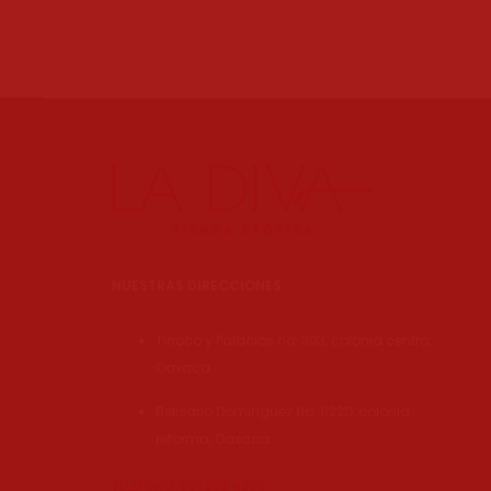
NUESTRAS DIRECCIONES
Tinoco y Palacios no. 303, colonia centro,
Oaxaca.
Belisario Dominguez No. 822D, colonia
reforma, Oaxaca.
TELÉFONO: 951 252 4355