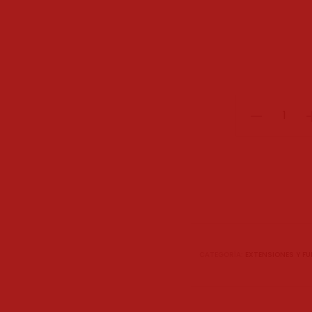
FUNDA
RIBETEADA
cantidad
CATEGORÍA:
EXTENSIONES Y F