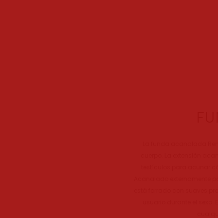
FU
La funda acanalada Rene
cuerpo. La extensión a
testículos para acunar c
Acanalado externamente para 
está forrado con suaves pro
usuario durante el sexo.
cualqu