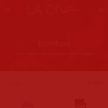
bombas
Inicio
Tienda
Productos etiquetados “bombas”
Filter
Mostrando
2 products
los
2
resultados