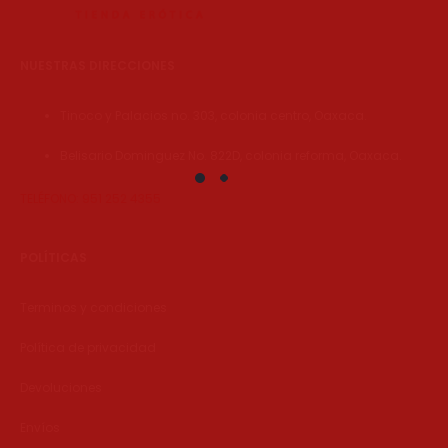
NUESTRAS DIRECCIONES
Tinoco y Palacios no. 303, colonia centro, Oaxaca.
Belisario Dominguez No. 822D, colonia reforma, Oaxaca.
TELÉFONO: 951 252 4355
POLÍTICAS
Terminos y condiciones
Política de privacidad
Devoluciones
Envíos