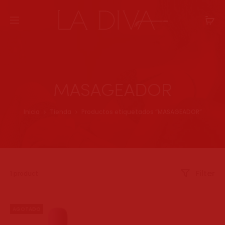
MASAGEADOR
Inicio
Tienda
Productos etiquetados “MASAGEADOR”
Filter
Mostrando
1 product
el
único
resultado
AGOTADO