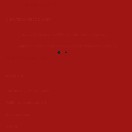
NUESTRAS DIRECCIONES
Tinoco y Palacios no. 303, colonia centro, Oaxaca.
Belisario Dominguez No. 822D, colonia reforma, Oaxaca.
TELÉFONO: 951 252 4355
POLÍTICAS
Terminos y condiciones
Política de privacidad
Devoluciones
Envíos