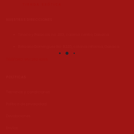
NUESTRAS DIRECCIONES
Tinoco y Palacios no. 303, colonia centro, Oaxaca.
Belisario Dominguez No. 822D, colonia reforma, Oaxaca.
TELÉFONO: 951 252 4355
POLÍTICAS
Terminos y condiciones
Política de privacidad
Devoluciones
Envíos