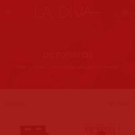
pezoneras
Inicio
Tienda
Productos etiquetados “pezoneras”
Filter
Mostrando
2 products
los
2
resultados