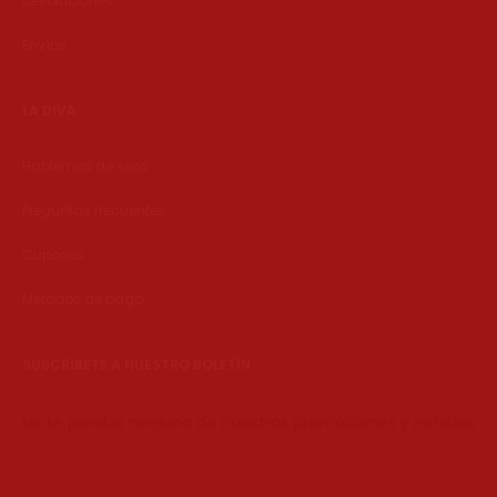
Devoluciones
Envíos
LA DIVA
Hablemos de sexo
Preguntas frecuentes
Cupones
Métodos de pago
SUSCRÍBETE A NUESTRO BOLETÍN
No te pierdas ninguna de nuestras promociones y noticias