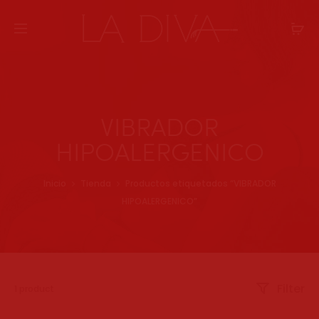
VIBRADOR
HIPOALERGENICO
Inicio
Tienda
Productos etiquetados “VIBRADOR
HIPOALERGENICO”
Filter
Mostrando
1 product
el
único